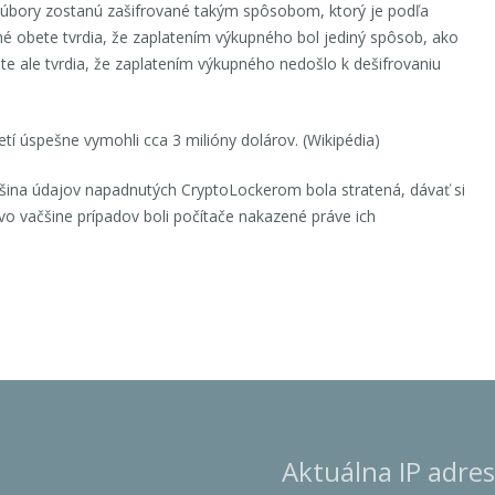
súbory zostanú zašifrované takým spôsobom, ktorý je podľa
 obete tvrdia, že zaplatením výkupného bol jediný spôsob, ako
te ale tvrdia, že zaplatením výkupného nedošlo k dešifrovaniu
tí úspešne vymohli cca 3 milióny dolárov. (Wikipédia)
čšina údajov napadnutých CryptoLockerom bola stratená, dávať si
vo vačšine prípadov boli počítače nakazené práve ich
Aktuálna IP adres