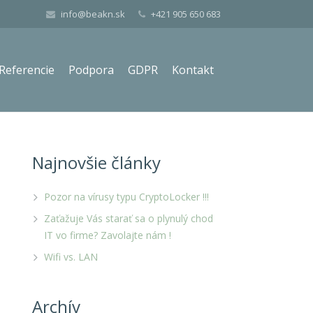
info@beakn.sk
+421 905 650 683
Referencie
Podpora
GDPR
Kontakt
Najnovšie články
Pozor na vírusy typu CryptoLocker !!!
Zaťažuje Vás starať sa o plynulý chod
IT vo firme? Zavolajte nám !
Wifi vs. LAN
Archív