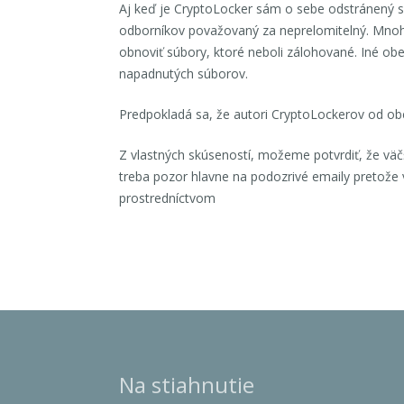
Aj keď je CryptoLocker sám o sebe odstránený 
odborníkov považovaný za neprelomitelný. Mnohé
obnoviť súbory, ktoré neboli zálohované. Iné obe
napadnutých súborov.
Predpokladá sa, že autori CryptoLockerov od obe
Z vlastných skúseností, možeme potvrdiť, že vä
treba pozor hlavne na podozrivé emaily pretože 
prostredníctvom
Na stiahnutie