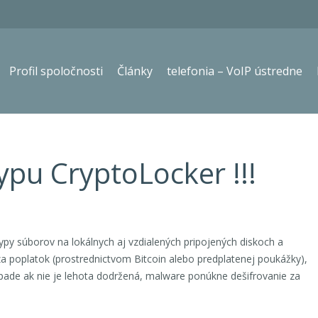
Profil spoločnosti
Články
telefonia – VoIP ústredne
ypu CryptoLocker !!!
 typy súborov na lokálnych aj vzdialených pripojených diskoch a
a poplatok (prostrednictvom Bitcoin alebo predplatenej poukážky),
prípade ak nie je lehota dodržená, malware ponúkne dešifrovanie za